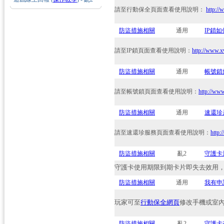
請至行動保全頁面查看使用說明：
http://
防盜措施相關
通用
IP鎖如
請至IP鎖頁面查看使用說明：
http://www.x
防盜措施相關
通用
帳號鎖
請至帳號鎖頁面查看使用說明：
http://www
防盜措施相關
通用
速還珍
請至速還珍服務頁面查看使用說明：
http:
防盜措施相關
亂2
守護卡
守護卡使用期限到期卡片即失去效用
防盜措施相關
通用
我有申
玩家
可
至
行動保全網頁
修改手機或室
防盜措施相關
亂2
守護卡