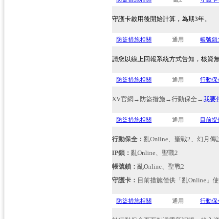
守護卡啟用後開始計算，為期3年。
防盜措施相關
通用
帳號鎖
請您以線上回報系統方式告知，核資
防盜措施相關
通用
行動保
XV官網→防盜措施→行動保全→
我要
防盜措施相關
通用
目前提
行動保全：
亂Online、聖戰2、幻月傳
IP
鎖：
亂Online、聖戰2
帳號鎖：
亂Online、聖戰2
守護卡：
目前措施僅供「亂O
nline」
使
防盜措施相關
通用
行動保