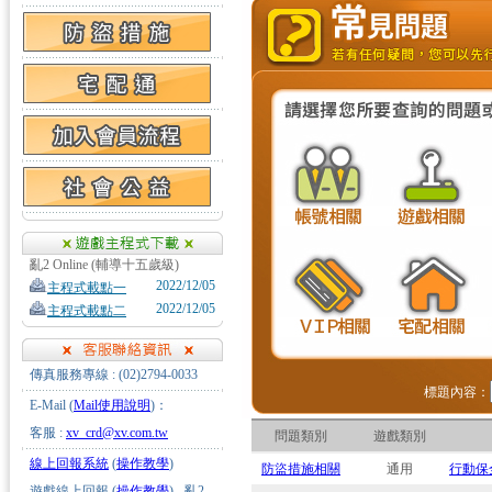
亂2 Online (輔導十五歲級)
2022/12/05
主程式載點一
2022/12/05
主程式載點二
傳真服務專線 : (02)2794-0033
標題內容：
E-Mail (
Mail使用說明
)：
客服 :
xv_crd@xv.com.tw
問題類別
遊戲類別
線上回報系統
(
操作教學
)
防盜措施相關
通用
行動保
遊戲線上回報 (
操作教學
) - 亂2