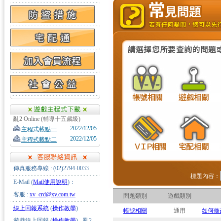
亂2 Online (輔導十五歲級)
2022/12/05
主程式載點一
2022/12/05
主程式載點二
傳真服務專線 : (02)2794-0033
標題內容：
E-Mail (
Mail使用說明
)：
客服 :
xv_crd@xv.com.tw
問題類別
遊戲類別
線上回報系統
(
操作教學
)
帳號相關
通用
如何修
遊戲線上回報 (
操作教學
) - 亂2