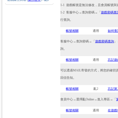
1-1 遊戲帳號是無法修改，且會員帳號
1-2 客服中心→查詢密碼→「
遊戲密碼查
行查詢。
帳號相關
通用
如何查
客服中心→查詢密碼→「
遊戲密碼查詢
」
詢。
帳號相關
通用
忘記遊
可以透過MAIL寄發的方式，將您的確
回信告知。
帳號相關
亂2
忘記第
會員中心→選擇亂Online→進入專區→「
帳號相關
通用
在遊戲